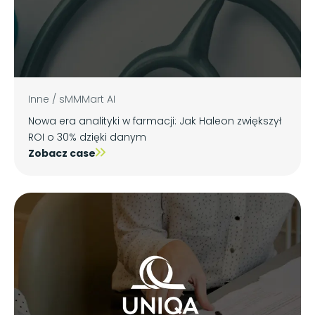
Inne
/
sMMMart AI
Nowa era analityki w farmacji: Jak Haleon zwiększył
ROI o 30% dzięki danym
Zobacz case