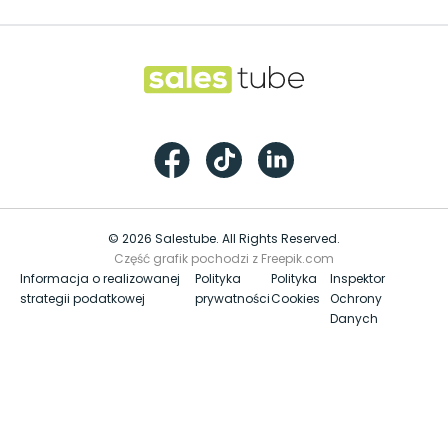
Salestube
Facebook
TikTok
LinkedIn
© 2026 Salestube. All Rights Reserved.
Część grafik pochodzi z Freepik.com
Informacja o realizowanej
Polityka
Polityka
Inspektor
strategii podatkowej
prywatności
Cookies
Ochrony
Danych