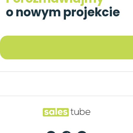
o nowym projekcie
Footer
Salestube