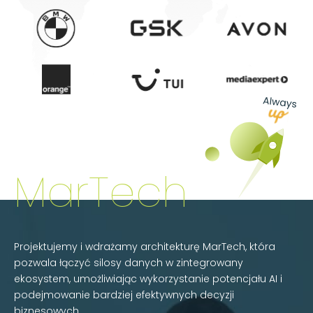
MarTech
Projektujemy i wdrażamy architekturę MarTech, która
pozwala łączyć silosy danych w zintegrowany
ekosystem, umożliwiając wykorzystanie potencjału AI i
podejmowanie bardziej efektywnych decyzji
biznesowych.