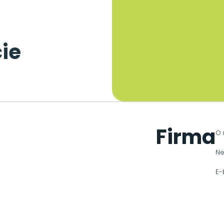
ie
Firma
O 
Ne
E-