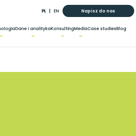
Napisz do nas
PL
EN
ologia
Dane i analityka
Konsulting
Media
Case studies
Blog