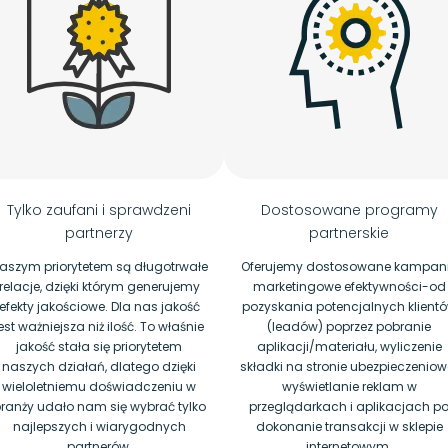
Tylko zaufani i sprawdzeni
Dostosowane programy
partnerzy
partnerskie
aszym priorytetem są długotrwałe
Oferujemy dostosowane kampan
relacje, dzięki którym generujemy
marketingowe efektywności-od
efekty jakościowe. Dla nas jakość
pozyskania potencjalnych klient
est ważniejsza niż ilość. To właśnie
(leadów) poprzez pobranie
jakość stała się priorytetem
aplikacji/materiału, wyliczenie
naszych działań, dlatego dzięki
składki na stronie ubezpieczeniowe
wieloletniemu doświadczeniu w
wyświetlanie reklam w
ranży udało nam się wybrać tylko
przeglądarkach i aplikacjach p
najlepszych i wiarygodnych
dokonanie transakcji w sklepie
partnerów.
internetowym.