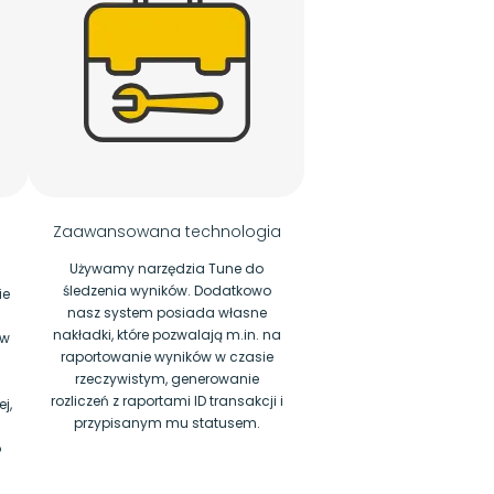
Zaawansowana technologia
Używamy narzędzia Tune do
śledzenia wyników. Dodatkowo
ie
nasz system posiada własne
nakładki, które pozwalają m.in. na
ów
raportowanie wyników w czasie
rzeczywistym, generowanie
rozliczeń z raportami ID transakcji i
j,
przypisanym mu statusem.
o