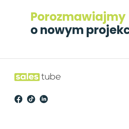
Porozmawiajmy
o nowym projekc
Footer
Salestube
Facebook
TikTok
LinkedIn