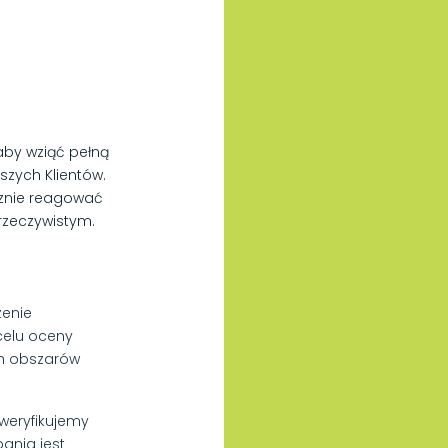
 aby wziąć pełną
zych Klientów.
znie reagować
rzeczywistym.
zenie
celu oceny
ch obszarów
weryfikujemy
ania jest