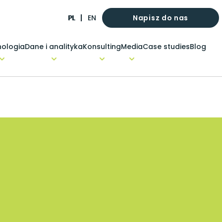
Napisz do nas
PL
EN
ologia
Dane i analityka
Konsulting
Media
Case studies
Blog