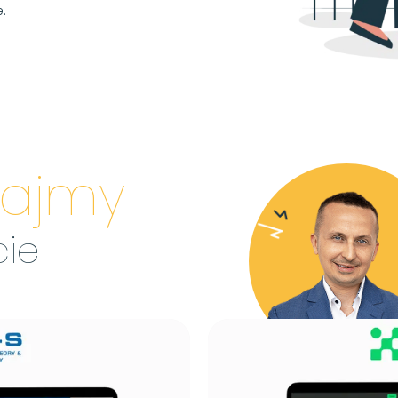
.
iajmy
cie