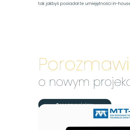
tak jakbyś posiadał te umiejętności in-house
Porozmaw
o nowym projek
Porozmawiajmy