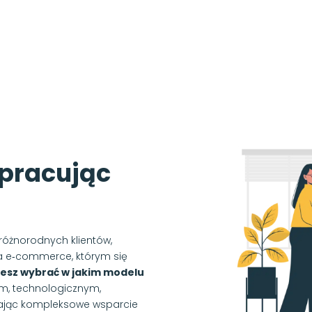
łpracując
różnorodnych klientów,
la e‑commerce, którym się
esz wybrać w jakim modelu
m, technologicznym,
ając kompleksowe wsparcie