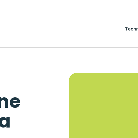
Techn
ne
ia