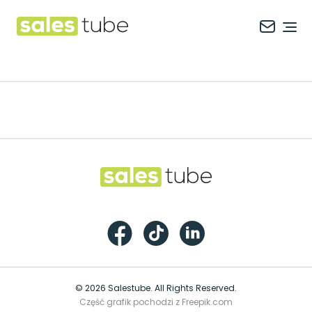
Salestube
Ope
Footer
Salestube
Facebook
TikTok
LinkedIn
© 2026 Salestube. All Rights Reserved.
Część grafik pochodzi z Freepik.com