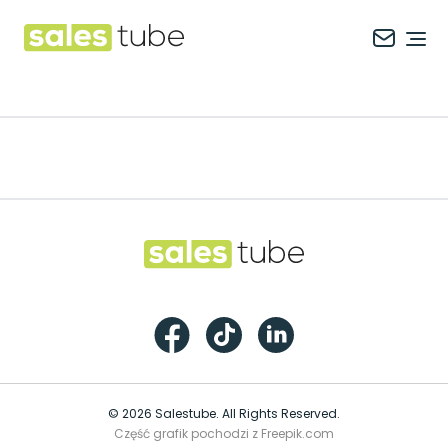
Salestube
Ope
Footer
Salestube
Facebook
TikTok
LinkedIn
© 2026 Salestube. All Rights Reserved.
Część grafik pochodzi z Freepik.com