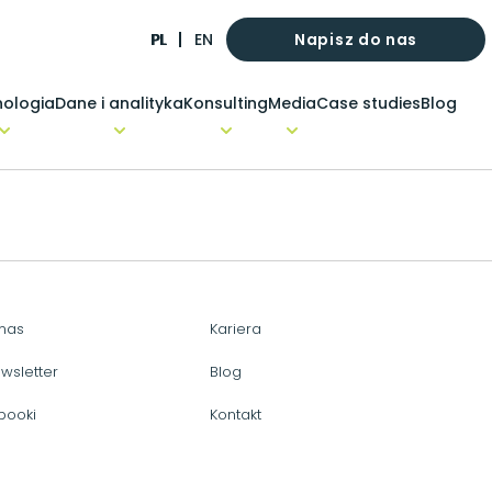
Napisz do nas
PL
EN
ologia
Dane i analityka
Konsulting
Media
Case studies
Blog
nas
Kariera
wsletter
Blog
booki
Kontakt