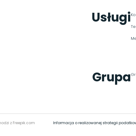
Usługi
Ko
Te
Me
Grupa
Gr
hodzi z Freepik.com
Informacja o realizowanej strategii podatko