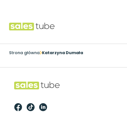
Salestube
Strona główna
Katarzyna Dumała
Footer
Salestube
Facebook
TikTok
LinkedIn