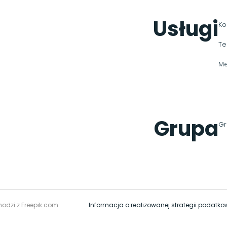
Usługi
Ko
Te
Me
Grupa
Gr
hodzi z Freepik.com
Informacja o realizowanej strategii podatko