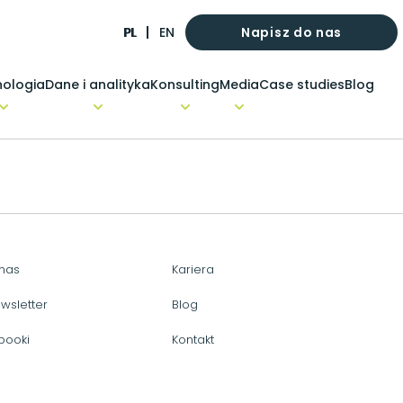
Napisz do nas
PL
EN
ologia
Dane i analityka
Konsulting
Media
Case studies
Blog
nas
Kariera
wsletter
Blog
booki
Kontakt