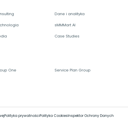
nsulting
Dane i analityka
chnologia
sMMMart AI
dia
Case Studies
oup One
Service Plan Group
wej
Polityka prywatności
Polityka Cookies
Inspektor Ochrony Danych