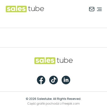
Salestube
Ope
Footer
Salestube
Facebook
TikTok
LinkedIn
© 2026 Salestube. All Rights Reserved.
Część grafik pochodzi z Freepik.com