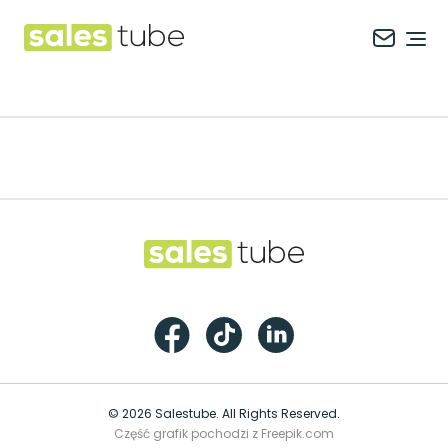
Salestube
Ope
Footer
Salestube
Facebook
TikTok
LinkedIn
© 2026 Salestube. All Rights Reserved.
Część grafik pochodzi z Freepik.com