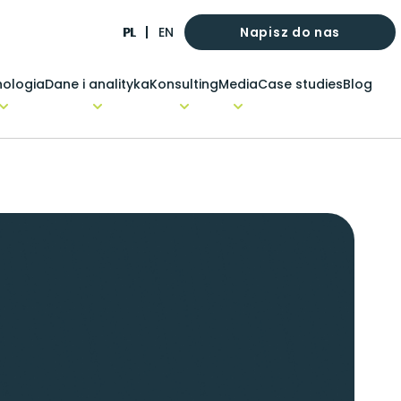
Napisz do nas
PL
EN
ologia
Dane i analityka
Konsulting
Media
Case studies
Blog