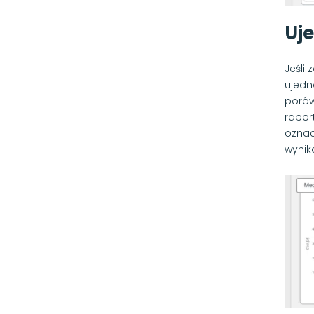
Uj
Jeśli
ujedn
porów
raport
oznac
wynik