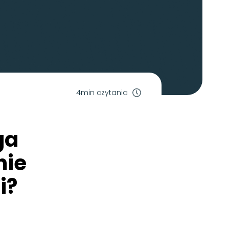
4min czytania
ga
nie
i?