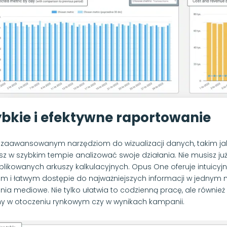
ybkie i efektywne raportowanie
i zaawansowanym narzędziom do wizualizacji danych, takim jak in
z w szybkim tempie analizować swoje działania. Nie musisz ju
likowanych arkuszy kalkulacyjnych. Opus One oferuje intuicyjny
im i łatwym dostępie do najważniejszych informacji w jednym mi
ania mediowe. Nie tylko ułatwia to codzienną pracę, ale również
y w otoczeniu rynkowym czy w wynikach kampanii.