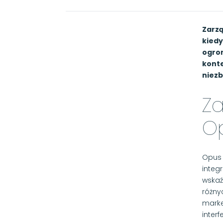
Zarzą
kiedy
ogrom
konte
niezb
Za
O
Opus 
integ
wskaź
różny
marke
inter