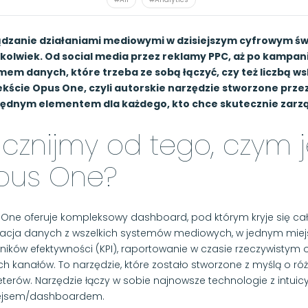
dzanie działaniami mediowymi w dzisiejszym cyfrowym świ
kolwiek. Od social media przez reklamy PPC, aż po kampa
em danych, które trzeba ze sobą łączyć, czy też liczbą ws
kście Opus One, czyli autorskie narzędzie stworzone prze
ędnym elementem dla każdego, kto chce skutecznie zarz
cznijmy od tego, czym j
pus One?
One oferuje kompleksowy dashboard, pod którym kryje się całe 
racja danych z wszelkich systemów mediowych, w jednym miej
ników efektywności (KPI), raportowanie w czasie rzeczywistym 
ch kanałów. To narzędzie, które zostało stworzone z myślą o r
terów. Narzędzie łączy w sobie najnowsze technologie z intuic
fejsem/dashboardem.