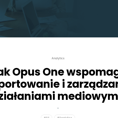
Analytics
ak Opus One wspoma
portowanie i zarządza
ziałaniami mediowym
-
#All
#Analytics