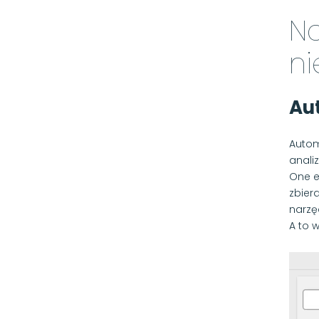
Na
n
Au
Autom
anali
One e
zbier
narzę
A to 