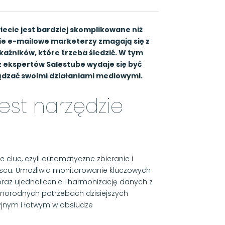
ecie jest bardziej skomplikowane niż
nie e-mailowe marketerzy zmagają się z
kaźników, które trzeba śledzić. W tym
z ekspertów Salestube wydaje się być
ądzać swoimi działaniami mediowymi.
est narzędzie
clue, czyli automatyczne zbieranie i
scu. Umożliwia monitorowanie kluczowych
oraz ujednolicenie i harmonizację danych z
óżnorodnych potrzebach dzisiejszych
yjnym i łatwym w obsłudze