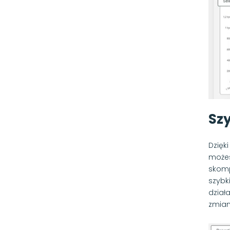
Sz
Dzięk
możes
skomp
szybk
dział
zmian