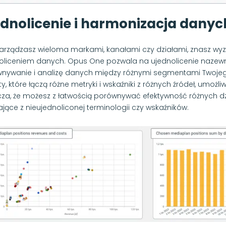
ednolicenie i harmonizacja danyc
 zarządzasz wieloma markami, kanałami czy działami, znasz wy
oliceniem danych. Opus One pozwala na ujednolicenie nazewni
nywanie i analizę danych między różnymi segmentami Twojeg
y, które łączą różne metryki i wskaźniki z różnych źródeł, umożliw
za, że możesz z łatwością porównywać efektywność różnych dz
ające z nieujednoliconej terminologii czy wskaźników.