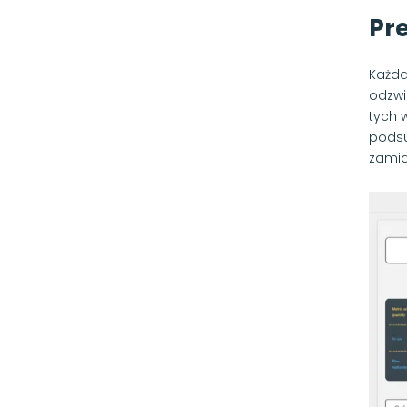
Pr
Każda
odzwi
tych 
podsu
zamia