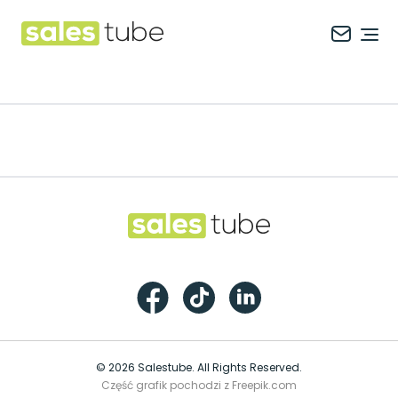
Salestube
Ope
Footer
Salestube
Facebook
TikTok
LinkedIn
© 2026 Salestube. All Rights Reserved.
Część grafik pochodzi z Freepik.com