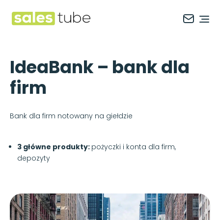
Salestube
Ope
IdeaBank – bank dla
firm
Bank dla firm notowany na giełdzie
3 główne produkty:
pożyczki i konta dla firm,
depozyty