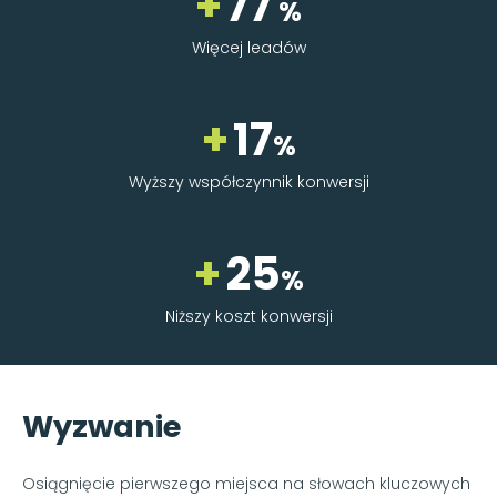
+
77
%
Więcej leadów
+
17
%
Wyższy współczynnik konwersji
+
25
%
Niższy koszt konwersji
Wyzwanie
Osiągnięcie pierwszego miejsca na słowach kluczowych