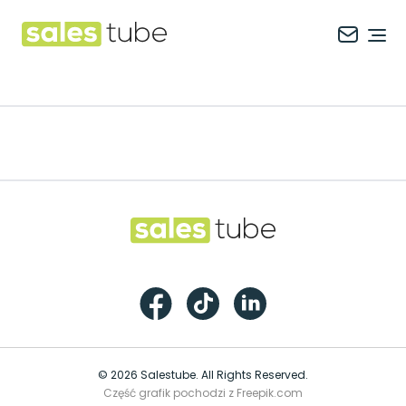
Salestube
Ope
Footer
Salestube
Facebook
TikTok
LinkedIn
© 2026 Salestube. All Rights Reserved.
Część grafik pochodzi z Freepik.com