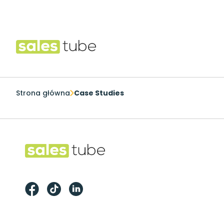
Salestube
Strona główna
Case Studies
Footer
Salestube
Facebook
TikTok
LinkedIn