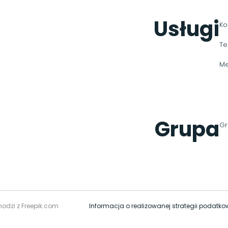
Usługi
Ko
Te
Me
Grupa
Gr
hodzi z Freepik.com
Informacja o realizowanej strategii podatko