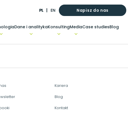
Napisz do nas
PL
EN
ologia
Dane i analityka
Konsulting
Media
Case studies
Blog
nas
Kariera
wsletter
Blog
booki
Kontakt