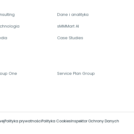
nsulting
Dane i analityka
chnologia
sMMMart AI
dia
Case Studies
oup One
Service Plan Group
wej
Polityka prywatności
Polityka Cookies
Inspektor Ochrony Danych