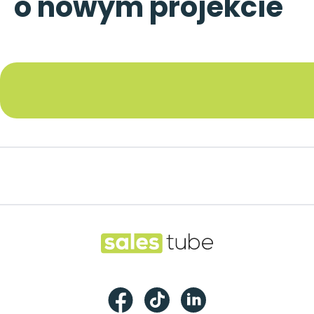
o nowym projekcie
Footer
Salestube
Facebook
TikTok
LinkedIn