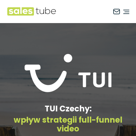
Salestube
Ope
TUI Czechy:
wpływ strategii full-funnel
video