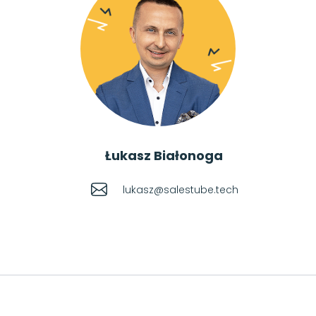
Łukasz Białonoga
lukasz@salestube.tech
Footer