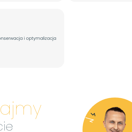
nserwacja i optymalizacja
iajmy
cie