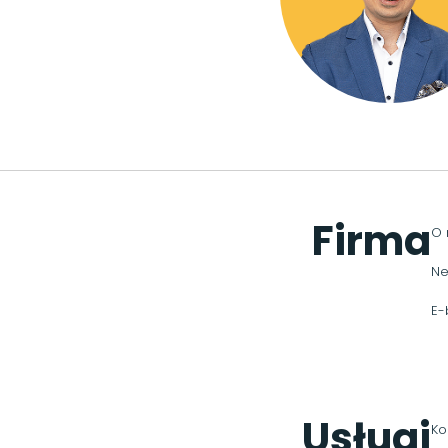
Firma
O 
Ne
E-
Usługi
Ko