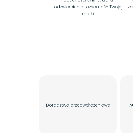
obecności online, która
odzwierciedla tożsamość Twojej
za
marki.
Doradztwo przedwdrożeniowe
A