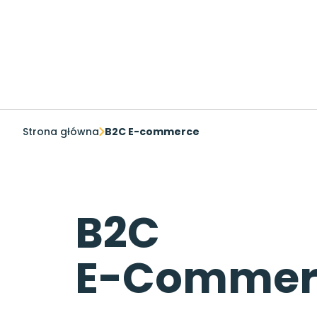
Salestube
Strona główna
B2C E-commerce
B2C
E-Commer