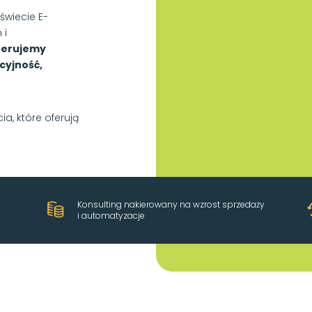
świecie E-
 i
ferujemy
cyjność,
ia, które oferują
Konsulting nakierowany na wzrost sprzedaży
i automatyzacje