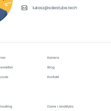
lukasz@salestube.tech
nas
Kariera
wsletter
Blog
booki
Kontakt
nsulting
Dane i analityka