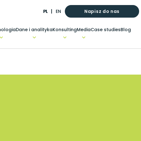
Napisz do nas
PL
EN
ologia
Dane i analityka
Konsulting
Media
Case studies
Blog