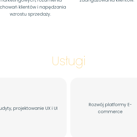
marketingowych, rozumienia
zaangażowania klientów.
chowań klientów i napędzania
wzrostu sprzedaży.
Usługi
Rozwój platformy E-
udyty, projektowanie UX i UI
commerce