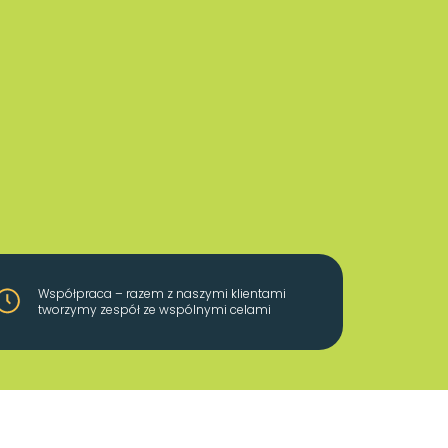
Współpraca – razem z naszymi klientami
tworzymy zespół ze wspólnymi celami