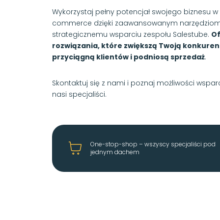
Wykorzystaj pełny potencjał swojego biznesu w 
commerce dzięki zaawansowanym narzędziom
strategicznemu wsparciu zespołu Salestube.
O
rozwiązania, które zwiększą Twoją konkuren
przyciągną klientów i podniosą sprzedaż
.
Skontaktuj się z nami i poznaj możliwości wsparc
nasi specjaliści.
One-stop-shop – wszyscy specjaliści pod
jednym dachem