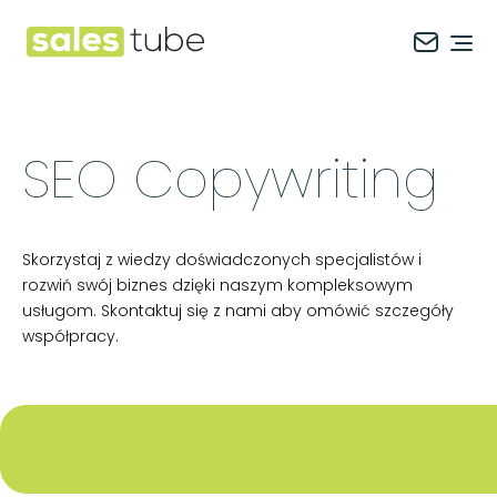
Salestube
Ope
SEO Copywriting
Skorzystaj z wiedzy doświadczonych specjalistów i
rozwiń swój biznes dzięki naszym kompleksowym
usługom. Skontaktuj się z nami aby omówić szczegóły
współpracy.