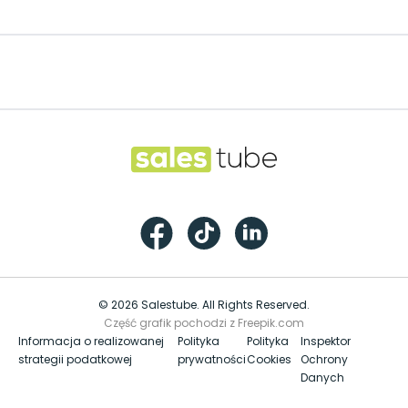
Footer
Salestube
Facebook
TikTok
LinkedIn
© 2026 Salestube. All Rights Reserved.
Część grafik pochodzi z Freepik.com
Informacja o realizowanej
Polityka
Polityka
Inspektor
strategii podatkowej
prywatności
Cookies
Ochrony
Danych