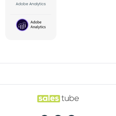
Adobe Analytics
Footer
Salestube