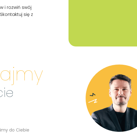
w i rozwiń swój
kontaktuj się z
iajmy
cie
imy do Ciebie