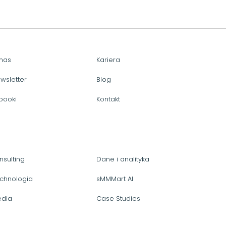
nas
Kariera
wsletter
Blog
booki
Kontakt
nsulting
Dane i analityka
chnologia
sMMMart AI
dia
Case Studies