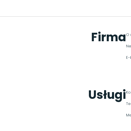
Firma
O 
Ne
E-
Usługi
Ko
Te
Me