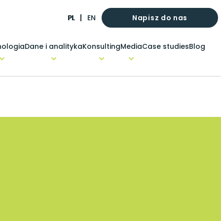
Napisz do nas
PL
EN
ologia
Dane i analityka
Konsulting
Media
Case studies
Blog