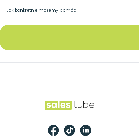
Jak konkretnie możemy pomóc:
Footer
Salestube
Facebook
TikTok
LinkedIn