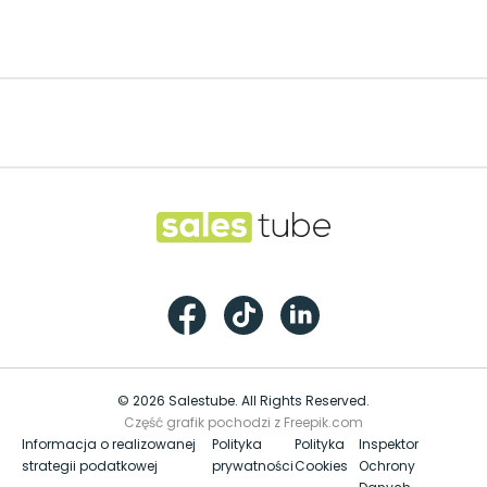
Footer
Salestube
Facebook
TikTok
LinkedIn
© 2026 Salestube. All Rights Reserved.
Część grafik pochodzi z Freepik.com
Informacja o realizowanej
Polityka
Polityka
Inspektor
strategii podatkowej
prywatności
Cookies
Ochrony