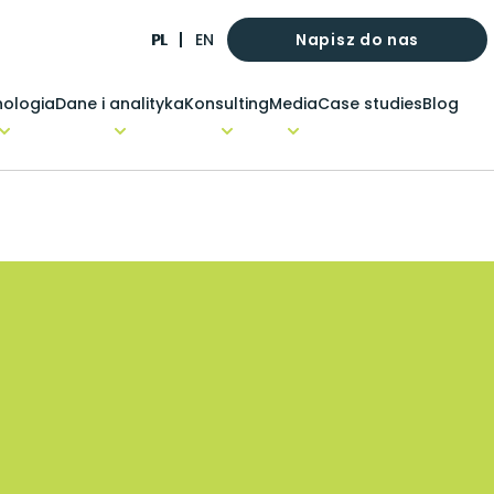
Napisz do nas
PL
EN
ologia
Dane i analityka
Konsulting
Media
Case studies
Blog