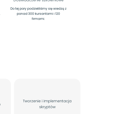
Doświadczenie szkoleniowe
Do tej pory podzieliliśmy się wiedzą z
.
ponad 300 kursantami i 120
.
firmami.
Tworzenie i implementacja
n
skryptów