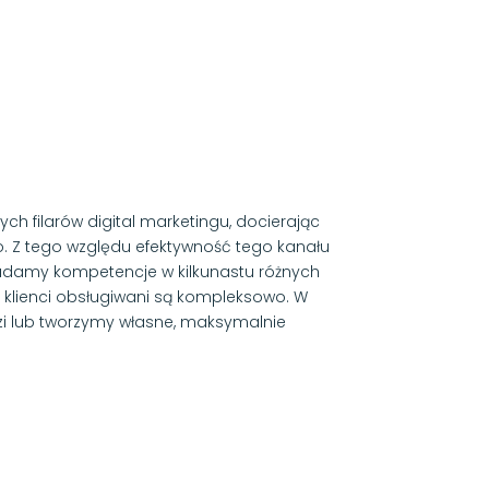
ych filarów digital marketingu, docierając
. Z tego względu efektywność tego kanału
osiadamy kompetencje w kilkunastu różnych
si klienci obsługiwani są kompleksowo. W
zi lub tworzymy własne, maksymalnie