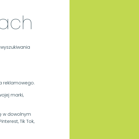
kach
 wyszukiwania
ta reklamowego.
jej marki,
ię w dowolnym
nterest, Tik Tok,