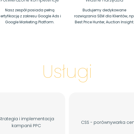
Potwierdzone kompetencje
Własne narzędzia
Nasz zespół posiada pełną
Budujemy dedykowane
ertyfikację z zakresu Google Ads i
rozwiązania SEM dla Klientów, np
Google Marketing Platform.
Best Price Hunter, Auction Insight
Usługi
Strategia i implementacja
CSS - porównywarka ce
kampanii PPC