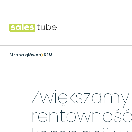
Salestube
Strona główna
SEM
Zwiększamy
rentownoś