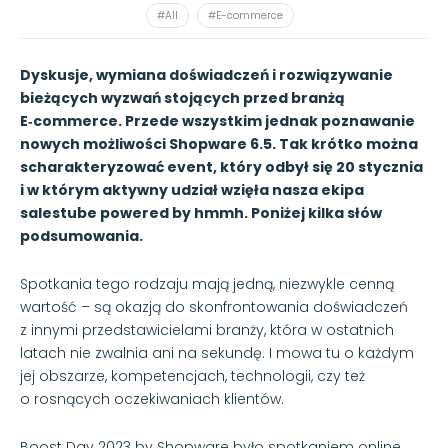
#All
#E-commerce
Dyskusje, wymiana doświadczeń i rozwiązywanie
bieżących wyzwań stojących przed branżą
E‑commerce. Przede wszystkim jednak poznawanie
nowych możliwości Shopware 6.5. Tak krótko można
scharakteryzować event, który odbył się 20 stycznia
i w którym aktywny udział wzięła nasza ekipa
salestube powered by hmmh. Poniżej kilka słów
podsumowania.
Spotkania tego rodzaju mają jedną, niezwykle cenną
wartość – są okazją do skonfrontowania doświadczeń
z innymi przedstawicielami branży, która w ostatnich
latach nie zwalnia ani na sekundę. I mowa tu o każdym
jej obszarze, kompetencjach, technologii, czy też
o rosnących oczekiwaniach klientów.
Boost Day 2023 by Shopware było spotkaniem online,