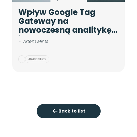
Wpływ Google Tag
A
Gateway na
c
nowoczesną analitykę
d
internetową
b
-
Artem Mints
-
#Analytics
Back to list