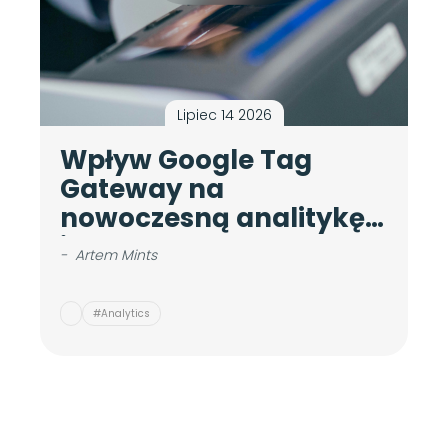
Lipiec 14 2026
Wpływ Google Tag
A
Gateway na
c
nowoczesną analitykę
d
internetową
b
-
Artem Mints
-
#Analytics