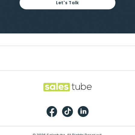
Let's Talk
Footer
Salestube
Facebook
TikTok
LinkedIn