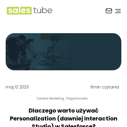
Salestube
Ope
maj 12 2023
6min czytania
Content Marketing
Programmatic
Dlaczego warto używać
Personalization (dawniej Interaction
Studio) w Salesforce?