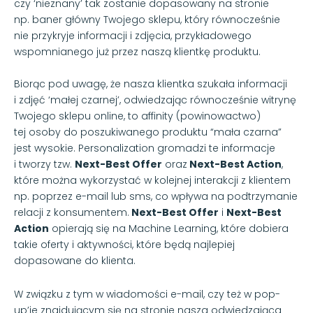
czy ‘nieznany’ tak zostanie dopasowany na stronie
np. baner główny Twojego sklepu, który równocześnie
nie przykryje informacji i zdjęcia, przykładowego
wspomnianego już przez naszą klientkę produktu.
Biorąc pod uwagę, że nasza klientka szukała informacji
i zdjęć ‘małej czarnej’, odwiedzając równocześnie witrynę
Twojego sklepu online, to affinity (powinowactwo)
tej osoby do poszukiwanego produktu “mała czarna”
jest wysokie. Personalization gromadzi te informacje
i tworzy tzw.
Next-Best Offer
oraz
Next-Best Action
,
które można wykorzystać w kolejnej interakcji z klientem
np. poprzez e-mail lub sms, co wpływa na podtrzymanie
relacji z konsumentem.
Next-Best Offer
i
Next-Best
Action
opierają się na Machine Learning, które dobiera
takie oferty i aktywności, które będą najlepiej
dopasowane do klienta.
W związku z tym w wiadomości e-mail, czy też w pop-
up’ie znajdującym się na stronie nasza odwiedzająca