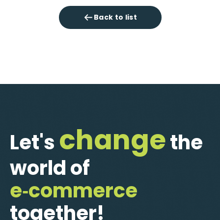
Back to list
change
Let's
the
world of
e‑commerce
together!