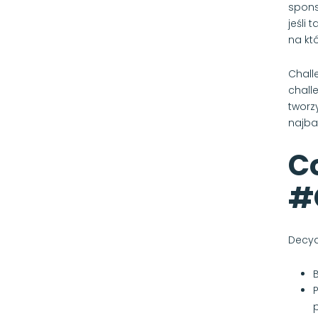
spons
jeśli
na kt
Chall
chall
tworz
najba
C
#
Decyd
p