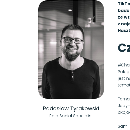
TikTo
badan
ze wz
z naj
Haszt
C
#Chal
Poleg
jest 
temat
Temat
Jedyn
Radosław Tyrakowski
akcja
Paid Social Specialist
Sam H