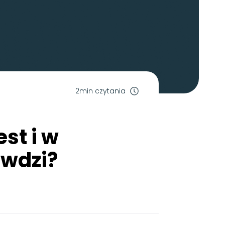
2min czytania
st i w
awdzi?