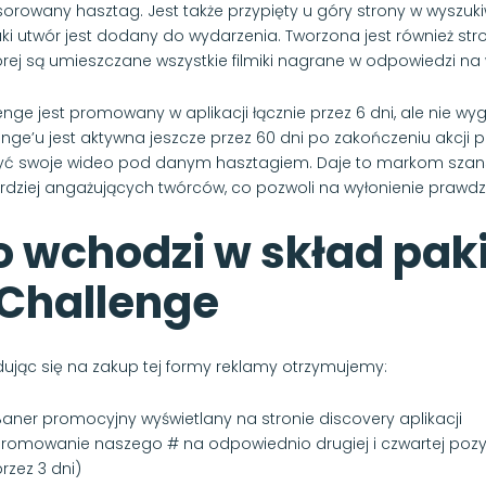
orowany hasztag. Jest także przypięty u góry strony w wyszu
 taki utwór jest dodany do wydarzenia. Tworzona jest również
órej są umieszczane wszystkie filmiki nagrane w odpowiedzi na
enge jest promowany w aplikacji łącznie przez 6 dni, ale nie wy
enge’u jest aktywna jeszcze przez 60 dni po zakończeniu akcji
yć swoje wideo pod danym hasztagiem. Daje to markom szansę
rdziej angażujących twórców, co pozwoli na wyłonienie pra
o wchodzi w skład pak
Challenge
ując się na zakup tej formy reklamy otrzymujemy:
Baner promocyjny wyświetlany na stronie discovery aplikacji
Promowanie naszego # na odpowiednio drugiej i czwartej pozy
rzez 3 dni)