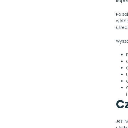
Rapor
Po za
w któ
uśred
Wyszc
i
C
Jeśli
użytk