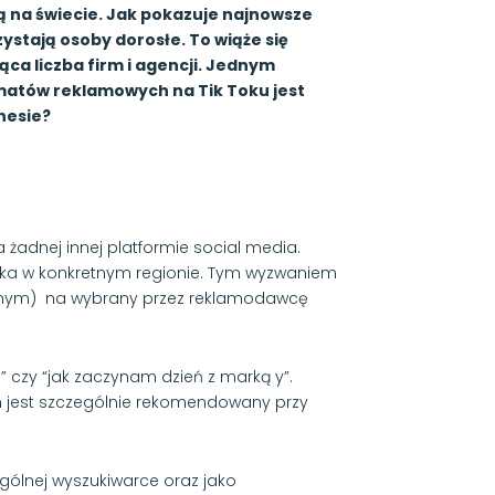
ją na świecie. Jak pokazuje najnowsze
zystają osoby dorosłe. To wiąże się
a liczba firm i agencji. Jednym
rmatów reklamowych na Tik Toku jest
nesie?
 żadnej innej platformie social media.
Toka w konkretnym regionie. Tym wyzwaniem
znym) na wybrany przez reklamodawcę
 czy “jak zaczynam dzień z marką y”.
n jest szczególnie rekomendowany przy
ólnej wyszukiwarce oraz jako