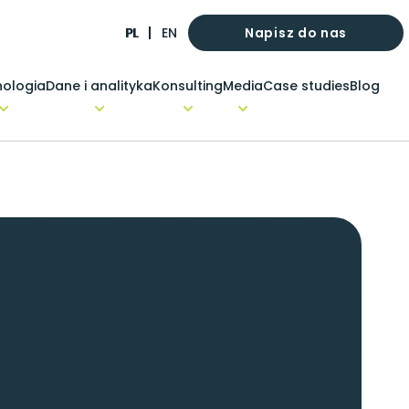
Napisz do nas
PL
EN
ologia
Dane i analityka
Konsulting
Media
Case studies
Blog