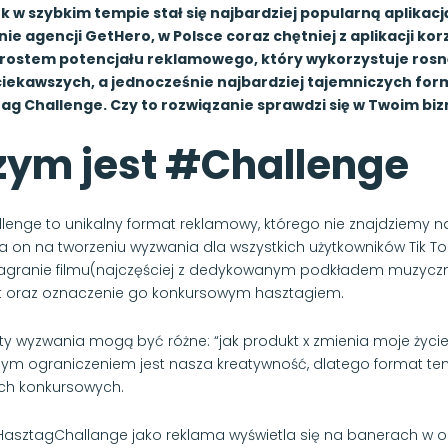
k w szybkim tempie stał się najbardziej popularną aplikac
ie agencji GetHero, w Polsce coraz chętniej z aplikacji kor
rostem potencjału reklamowego, który wykorzystuje rosnąc
ciekawszych, a jednocześnie najbardziej tajemniczych fo
ag Challenge. Czy to rozwiązanie sprawdzi się w Twoim biz
zym jest #Challenge
lenge to unikalny format reklamowy, którego nie znajdziemy na
a on na tworzeniu wyzwania dla wszystkich użytkowników Tik 
nagranie filmu(najczęściej z dedykowanym podkładem muzyc
 oraz oznaczenie go konkursowym hasztagiem.
y wyzwania mogą być różne: “jak produkt x zmienia moje życie”
ym ograniczeniem jest nasza kreatywność, dlatego format te
ch konkursowych.
asztagChallange jako reklama wyświetla się na banerach w og