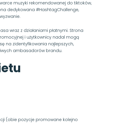
kiwarce muzyki rekomendowanej do tiktoków,
 strona dedykowana #HashtagChallenge,
 wyzwanie.
gasa wraz z działaniami płatnymi. Strona
 promocyjnej i użytkownicy nadal mogą
 na zidentyfikowania najlepszych,
wdziwych ambasadorów brandu.
ietu
cji (obie pozycje promowane kolejno