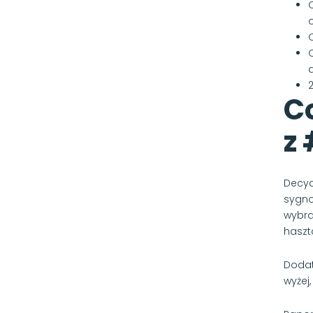
O
a
C
z
Decyd
sygno
wybra
haszt
Dodat
wyżej