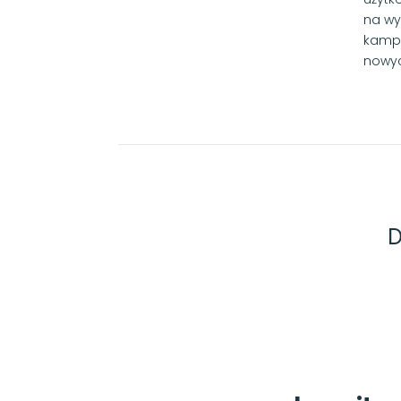
na wy
kampa
nowyc
D