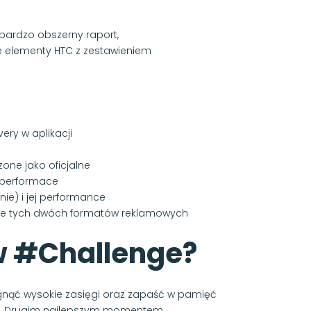
bardzo obszerny raport,
e elementy HTC z zestawieniem
ery w aplikacji
one jako oficjalne
h performace
ie) i jej performance
ące tych dwóch formatów reklamowych
w #Challenge?
ągnąć wysokie zasięgi oraz zapaść w pamięć
em. Drugim najlepszym momentem