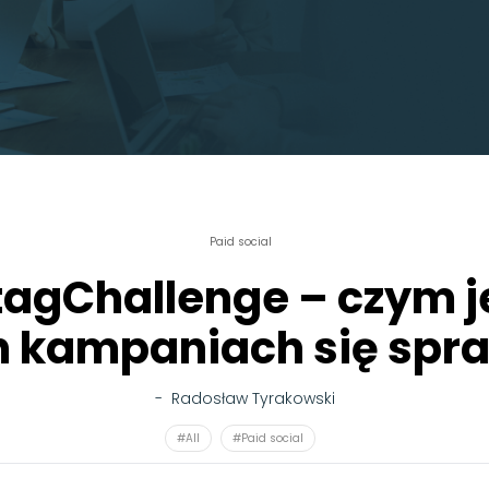
Paid social
agChallenge – czym je
h kampaniach się spr
-
Radosław Tyrakowski
#All
#Paid social