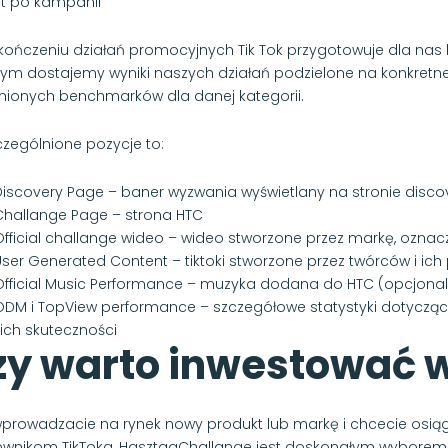
t po kampanii
kończeniu działań promocyjnych Tik Tok przygotowuje dla nas 
rym dostajemy wyniki naszych działań podzielone na konkretn
nionych benchmarków dla danej kategorii.
zególnione pozycje to:
Discovery Page – baner wyzwania wyświetlany na stronie discov
Challange Page – strona HTC
Official challange wideo – wideo stworzone przez markę, oznacz
User Generated Content – tiktoki stworzone przez twórców i ic
Official Music Performance – muzyka dodana do HTC (opcjonaln
ODM i TopView performance – szczegółowe statystyki dotycz
 ich skuteczności
zy warto inwestować 
 wprowadzacie na rynek nowy produkt lub markę i chcecie osi
ownikom TikToka, HasztagChallange jest doskonałym wybor