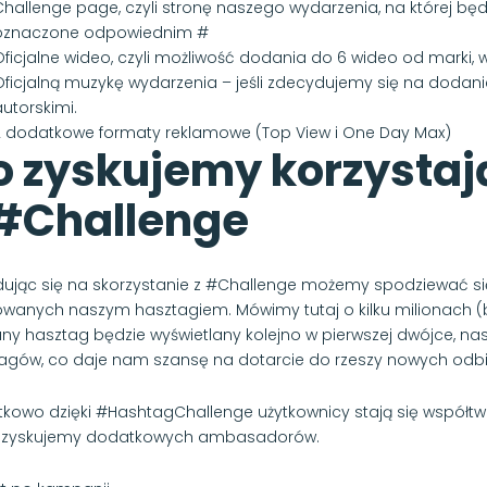
Challenge page, czyli stronę naszego wydarzenia, na której bę
oznaczone odpowiednim #
ficjalne wideo, czyli możliwość dodania do 6 wideo od marki, w 
Oficjalną muzykę wydarzenia – jeśli zdecydujemy się na dodani
utorskimi.
2 dodatkowe formaty reklamowe (Top View i One Day Max)
o zyskujemy korzystaj
 #Challenge
ując się na skorzystanie z #Challenge możemy spodziewać się 
wanych naszym hasztagiem. Mówimy tutaj o kilku milionach (
ny hasztag będzie wyświetlany kolejno w pierwszej dwójce, na
agów, co daje nam szansę na dotarcie do rzeszy nowych odb
kowo dzięki #HashtagChallenge użytkownicy stają się współt
, zyskujemy dodatkowych ambasadorów.