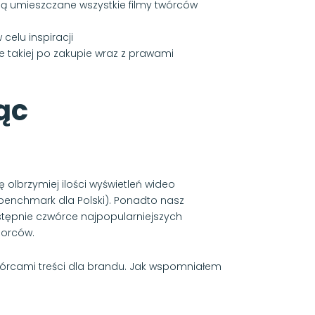
dą umieszczane wszystkie filmy twórców
celu inspiracji
e takiej po zakupie wraz z prawami
ąc
olbrzymiej ilości wyświetleń wideo
benchmark dla Polski). Ponadto nasz
stępnie czwórce najpopularniejszych
iorców.
wórcami treści dla brandu. Jak wspomniałem