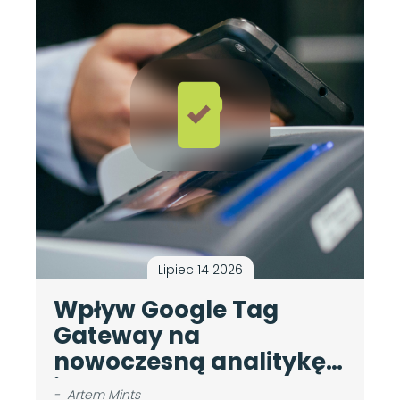
Lipiec 14 2026
Wpływ Google Tag
A
Gateway na
c
nowoczesną analitykę
d
internetową
b
-
Artem Mints
-