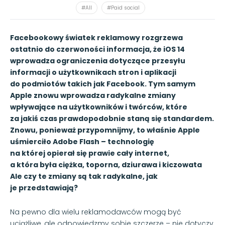
#All
#Paid social
Facebookowy światek reklamowy rozgrzewa
ostatnio do czerwoności informacja, że iOS 14
wprowadza ograniczenia dotyczące przesyłu
informacji o użytkownikach stron i aplikacji
do podmiotów takich jak Facebook. Tym samym
Apple znowu wprowadza radykalne zmiany
wpływające na użytkowników i twórców, które
za jakiś czas prawdopodobnie staną się standardem.
Znowu, ponieważ przypomnijmy, to właśnie Apple
uśmierciło Adobe Flash – technologię
na której opierał się prawie cały internet,
a która była ciężka, toporna, dziurawa i kiczowata
Ale czy te zmiany są tak radykalne, jak
je przedstawiają?
Na pewno dla wielu reklamodawców mogą być
uciążliwe, ale odpowiedzmy sobie szczerze – nie dotyczy