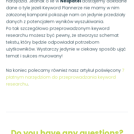
narzędzia. Jednak o ile w
Neilpatel
dostajemy dokładne
dane o tyle jeżeli Keyword Plannerze nie mamy w nim
założonej kampanii pokazuje nam on jedynie przedziały
danych z potencjałem wyników wyszukiwania.
Po tak szczegółowo przeprowadzonym keyword
researchu możesz być pewny, że stworzysz schemat
tekstu, który będzie odpowiadał potrzebom
użytkowników. Wystarczy jedynie w ciekawy sposób ująć
temat i sukces murowany!
Na koniec polecamy również nasz artykuł poświęcony
7
płatnym narzędziom do przeprowadzania keyword
researchu
.
Do you have any questions?