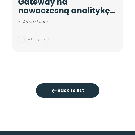
Gateway na
c
nowoczesną analitykę
d
internetową
b
-
Artem Mints
-
#Analytics
Back to list