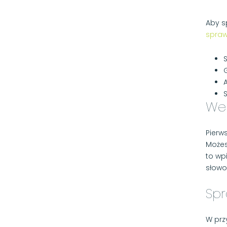
Aby s
spraw
A
Wer
Pierw
Możes
to wp
słowo
Spr
W prz