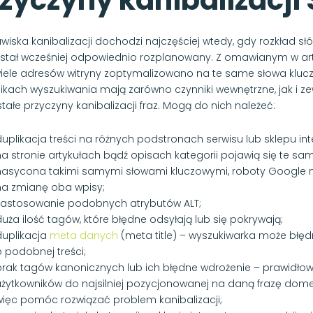
zyczyny kanibalizacji
awiska kanibalizacji dochodzi najczęściej wtedy, gdy rozkład s
ostał wcześniej odpowiednio rozplanowany. Z omawianym w art
iele adresów witryny zoptymalizowano na te same słowa klucz
ikach wyszukiwania mają zarówno czynniki wewnętrzne, jak i ze
tałe przyczyny kanibalizacji fraz. Mogą do nich należeć:
duplikacja treści na różnych podstronach serwisu lub sklepu in
a stronie artykułach bądź opisach kategorii pojawią się te sam
nasycona takimi samymi słowami kluczowymi, roboty Google
na zmianę oba wpisy;
zastosowanie podobnych atrybutów ALT;
uża ilość tagów, które błędne odsyłają lub się pokrywają;
duplikacja
meta danych
(meta title) – wyszukiwarka może błę
 podobnej treści;
brak tagów kanonicznych lub ich błędne wdrożenie – prawidłowo 
użytkowników do najsilniej pozycjonowanej na daną frazę dom
więc pomóc rozwiązać problem kanibalizacji;