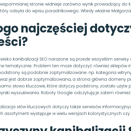
 wspomnianej stronie widnieje zarówno wynik prowadzący do kat
, który odsyła do wpisu poradnikowego. Wtedy właśnie Małgorzata
go najczęściej dotycz
eści?
wisko kanibalizacji SEO narażone są przede wszystkim serwisy o w
one tematycznie. Problem ten może dotyczyć również sklepów i
podstrony są podobnie zoptymalizowane: np. kategoria witryny 
waż jest dobrze zoptymalizowana, a strona główna domeny prób
 samo słowo kluczowe, które dotyczy podstrony, zostało użyt
yniki wyszukiwania. Roboty Google odczytują je zatem również
alizacja słów kluczowych dotyczy także serwisów informacyjny
ch asortyment występuje w wielu wersjach kolorystycznych czy