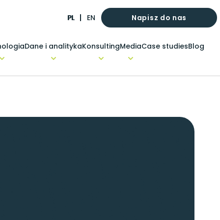
Napisz do nas
PL
EN
ologia
Dane i analityka
Konsulting
Media
Case studies
Blog