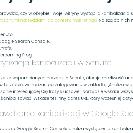
prawdzić, czy w obrębie Twojej witryny wystąpiła kanibalizacja
dzonymi narzędziami do content marketingu
. Należą do nich m
Senuto,
Google Search Console,
hrefs,
Screaming Frog.
yfikacja kanibalizacji w Senuto
sze ze wspomnianych narzędzi – Senuto, oferuje możliwość anali
z to zrobić, wchodząc po zalogowaniu w zakładkę „Analiza wid
isanie interesującej Cię frazy kluczowej. Narzędzie wskaże wszy
 kanibalizować. Wskaże też inny adres URL, który wcześniej doty
awdzanie kanibalizacji w Google Se
ypadku Google Search Console analiza wystąpienia kanibalizac