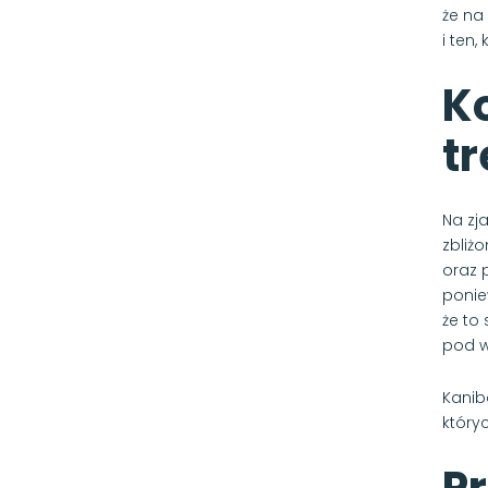
że na
i ten
Ko
tr
Na zja
zbliż
oraz 
ponie
że to
pod w
Kanib
który