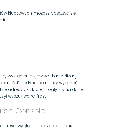
 słów kluczowych, możesz posłużyć się
.in.:
zy wystąpienia zjawiska kanibalizacji.
oczności”. Jedyne, co należy wykonać,
stkie adresy URL, które mogły się na dane
czył wyszukiwanej frazy.
arch Console
ji treści wygląda bardzo podobnie.