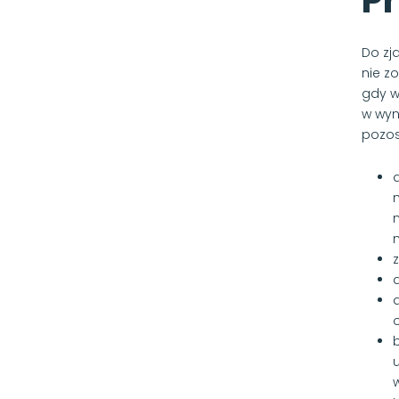
Pr
Do zj
nie z
gdy w
w wyn
pozos
n
d
o