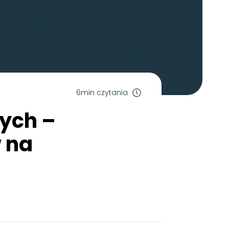
6min czytania
wych –
w na