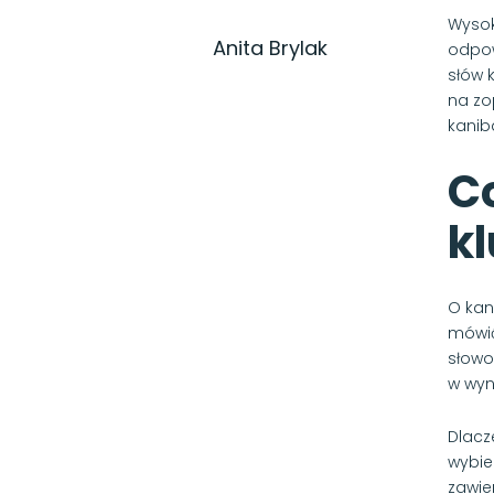
Wysok
Anita Brylak
odpow
słów 
na zo
kaniba
Co
k
O kan
mówić
słowo
w wyn
Dlacz
wybier
zawie