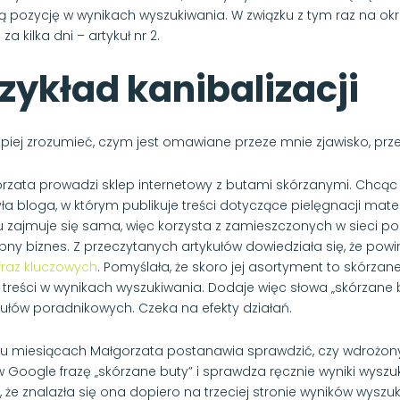
ą pozycję w wynikach wyszukiwania. W związku z tym raz na okreś
i za kilka dni – artykuł nr 2.
zykład kanibalizacji
epiej zrozumieć, czym jest omawiane przeze mnie zjawisko, prze
rzata prowadzi sklep internetowy z butami skórzanymi. Chcąc 
yła bloga, w którym publikuje treści dotyczące pielęgnacji m
u zajmuje się sama, więc korzysta z zamieszczonych w sieci 
ny biznes. Z przeczytanych artykułów dowiedziała się, że po
fraz kluczowych
. Pomyślała, że skoro jej asortyment to skórzan
 treści w wynikach wyszukiwania. Dodaje więc słowa „skórzane b
ykułów poradnikowych. Czeka na efekty działań.
lku miesiącach Małgorzata postanawia sprawdzić, czy wdrożony p
w Google frazę „skórzane buty” i sprawdza ręcznie wyniki wyszu
t, że znalazła się ona dopiero na trzeciej stronie wyników wyszuk