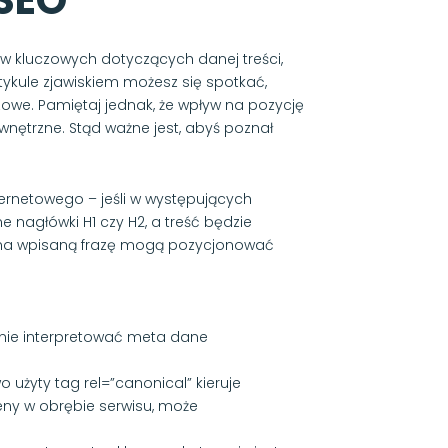
 SEO
łów kluczowych dotyczących danej treści,
ykule zjawiskiem możesz się spotkać,
owe. Pamiętaj jednak, że wpływ na pozycję
wnętrzne. Stąd ważne jest, abyś poznał
ternetowego – jeśli w występujących
e nagłówki H1 czy H2, a treść będzie
 na wpisaną frazę mogą pozycjonować
dnie interpretować meta dane
użyty tag rel=”canonical” kieruje
eny w obrębie serwisu, może