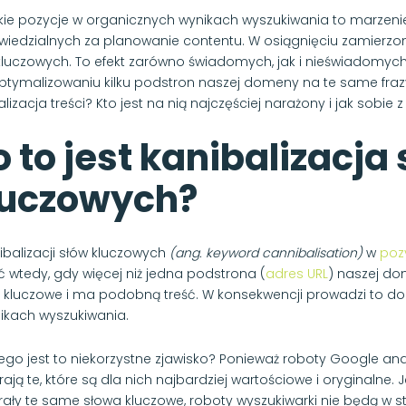
ie pozycje w organicznych wynikach wyszukiwania to marzenie
iedzialnych za planowanie contentu. W osiągnięciu zamierzon
kluczowych. To efekt zarówno świadomych, jak i nieświadomych 
ptymalizowaniu kilku podstron naszej domeny na te same frazy 
lizacja treści? Kto jest na nią najczęściej narażony i jak sobie 
 to jest kanibalizacja
luczowych?
ibalizacji słów kluczowych
(ang. keyword cannibalisation)
w
poz
 wtedy, gdy więcej niż jedna podstrona (
adres URL
) naszej d
 kluczowe i ma podobną treść. W konsekwencji prowadzi to do
ikach wyszukiwania.
ego jest to niekorzystne zjawisko? Ponieważ roboty Google anali
ają te, które są dla nich najbardziej wartościowe i oryginalne. 
rały te same słowa kluczowe, roboty wyszukiwarki nie będą w sta