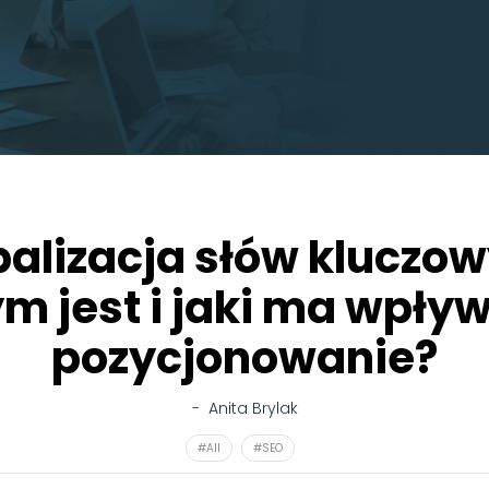
alizacja słów kluczo
m jest i jaki ma wpły
pozycjonowanie?
-
Anita Brylak
#All
#SEO