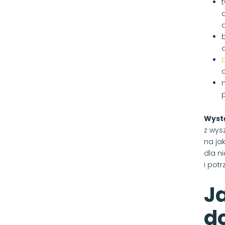
t
n
Wystę
z wys
na ja
dla n
i pot
Ja
do