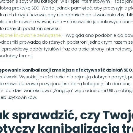
worzenie zbyt wielu kategorii w sklepie internetowym – rozbija
dobrą praktyką SEO. Warto jednak pamiętać, aby precyzyjnie p
do nich frazy kluczowe, aby nie dopuścić do utworzenia zbyt b
błędne linkowanie wewnętrzne – stosowanie jednakowych anchor
do różnych podstron serwisu;
błędne linkowanie zewnętrzne
– wygląda ono podobnie do powyż
odnośniki prowadzą do różnych podstron, jednak tym razem ze
ieprawidłowy dobór tytułów i fraz do treści strony internetowej
podobny temat.
powanie kanibalizacji zmniejsza efektywność działań SEO
zukiwarki. Wysokiej jakości treści nie zajmują dobrych pozycji, 
kie słowa kluczowe pozycjonujesz daną kategorię lub domenę. 
ich bardziej wartościowa. „Żonglują” więc adresami URL, próbuj
rzeb użytkowników.
k sprawdzić, czy Twoj
tyczy kanibalizacja tr