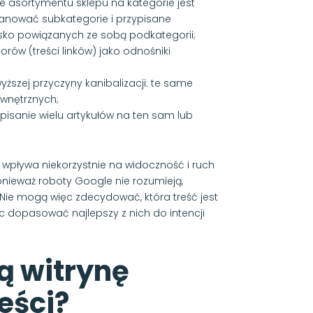
nie asortymentu sklepu na kategorie jest
lanować subkategorie i przypisane
lisko powiązanych ze sobą podkategorii;
ów (treści linków) jako odnośniki
szej przyczyny kanibalizacji: te same
wnętrznych;
, pisanie wielu artykułów na ten sam lub
, wpływa niekorzystnie na widoczność i ruch
ponieważ roboty Google nie rozumieją,
Nie mogą więc zdecydować, która treść jest
ąc dopasować najlepszy z nich do intencji
ą witrynę
eści?