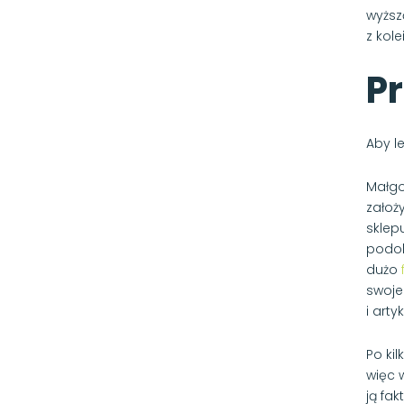
wyższ
z kole
Pr
Aby l
Małgo
założ
sklep
podob
dużo
swoje
i art
Po ki
więc 
ją fak