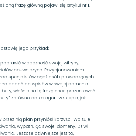
loną frazę główną pojawi się artykuł nr 1,
dstawię jego przykład:
poprawić widoczność swojej witryny,
ateriałów obuwniczych. Pozycjonowaniem
porad specjalistów bądź osób prowadzących
winna dodać do wpisów w swojej domenie
e buty, właśnie na tę frazę chce prezentować
uty” zarówno do kategorii w sklepie, jak
rzez nią plan przyniósł korzyści. Wpisuje
kiwania, wypatrując swojej domeny. Dziwi
iwania. Jeszcze dziwniejsze jest to,