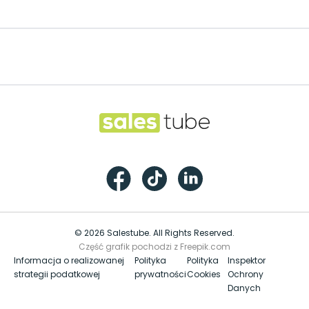
Footer
Salestube
Facebook
TikTok
LinkedIn
© 2026 Salestube. All Rights Reserved.
Część grafik pochodzi z Freepik.com
Informacja o realizowanej
Polityka
Polityka
Inspektor
strategii podatkowej
prywatności
Cookies
Ochrony
Danych