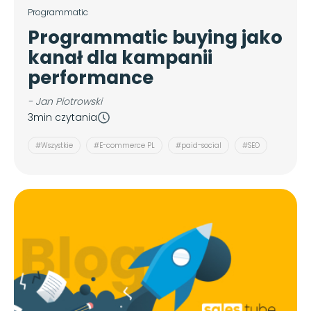
Programmatic
Programmatic buying jako
kanał dla kampanii
performance
- Jan Piotrowski
3min czytania
#Wszystkie
#E-commerce PL
#paid-social
#SEO