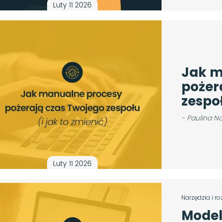
Luty 11 2026
Jak m
pożer
zespoł
- Paulina N
Luty 11 2026
Narzędzia i r
Model