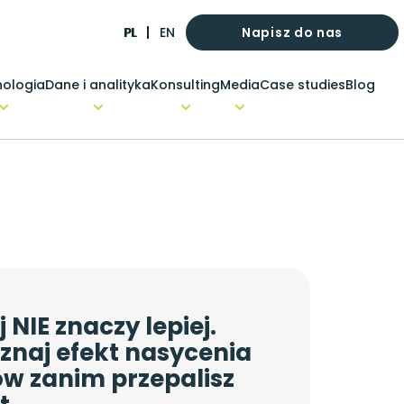
Napisz do nas
PL
EN
ologia
Dane i analityka
Konsulting
Media
Case studies
Blog
 NIE znaczy lepiej.
znaj efekt nasycenia
w zanim przepalisz