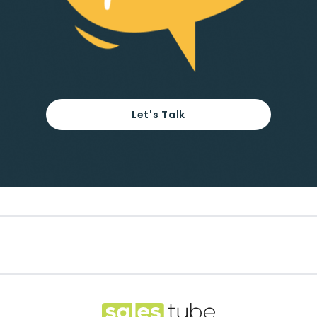
Let's Talk
Footer
Salestube