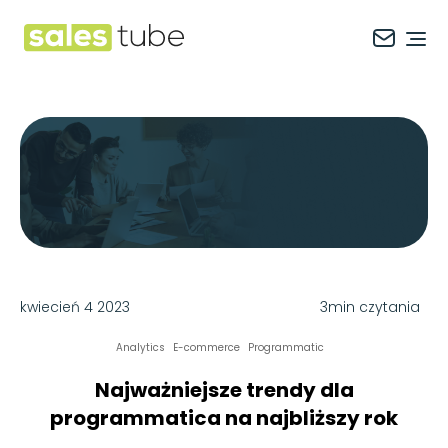
Salestube
Ope
kwiecień 4 2023
3min czytania
Analytics
E-commerce
Programmatic
Najważniejsze trendy dla
programmatica na najbliższy rok