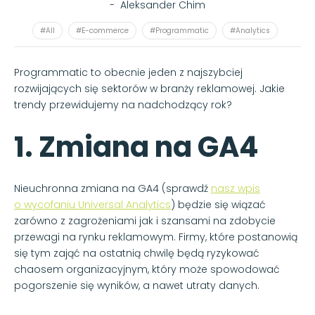
-
Aleksander Chim
#All
#E-commerce
#Programmatic
#Analytics
Programmatic to obecnie jeden z najszybciej
rozwijających się sektorów w branży reklamowej. Jakie
trendy przewidujemy na nadchodzący rok?
1. Zmiana na GA4
Nieuchronna zmiana na GA4 (sprawdź
nasz wpis
o wycofaniu Universal Analytics
) będzie się wiązać
zarówno z zagrożeniami jak i szansami na zdobycie
przewagi na rynku reklamowym. Firmy, które postanowią
się tym zająć na ostatnią chwilę będą ryzykować
chaosem organizacyjnym, który może spowodować
pogorszenie się wyników, a nawet utraty danych.