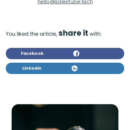
hello@salestube.tech
share it
You liked the article,
with:
Facebook
Linkedin