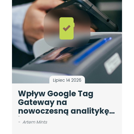
Lipiec 14 2026
Wpływ Google Tag
A
Gateway na
c
nowoczesną analitykę
d
internetową
b
-
Artem Mints
-