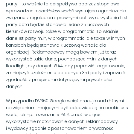
party. I to właśnie ta perspektywa poprzez stopniowe
wprowadzenie
cookieless world
i wystające ograniczenia
związane z regulacjami prawnymi dot. wykorzystania first
party data będzie stanowiła jedno z kluczowych
kierunków rozwoju także w programmatic. To właśnie
dane 1st party m.in, w programmatic, ale także w innych
kanałach będą stanowić kluczową wartość dla
organizacji. Reklamodawcy mogą bowiem już teraz
wykorzystać takie dane, pochodzące m.in. z danych
floodlight, czy danych GA4, aby poprawić targetowanie,
zmniejszyć uzależnienie od danych 3rd party i zapewnić
zgodność z przepisami dotyczącymi prywatności
danych.
W przypadku DV360 Google wciąż pracuje nad różnymi
rozwiązaniami mającymi być odpowiedzią na cookieless
world, jak np. rozwiązanie PAIR, umożliwiające
wykorzystanie matchowanie danych reklamodawcy
i wydawcy zgodnie z poszanowaniem prywatności