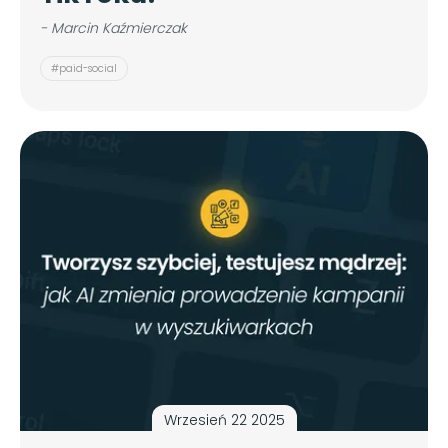
- Marcin Kaźmierczak
#paid-social
Wrzesień 22 2025