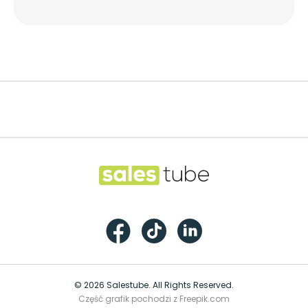
Footer
Salestube
Facebook
TikTok
LinkedIn
© 2026 Salestube. All Rights Reserved.
Część grafik pochodzi z Freepik.com